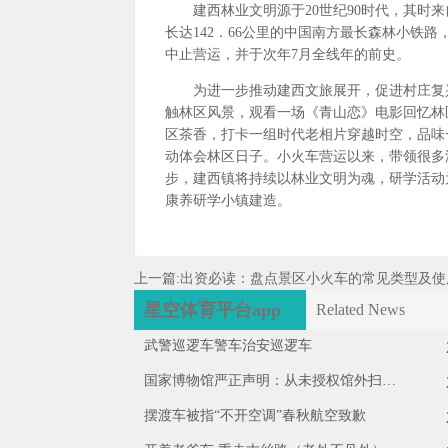
建西林业文明源于20世纪90时代，其时来
长达142．66公里的中国南方最长森林小铁路
中止营运，并于次年7月全线年的前史。
为进一步推动建西文旅展开，促进村庄复兴
触林区风景，观看一场《青山恋》电影回忆林
区茶香，打卡一组时代老相片穿越时空，品味
动体会林区日子。小火车营运以来，带领很多游
步，建西镇将持续以林业文明为魂，研学活动
康养研学小镇建造。
上一篇:
出资必读：盘点景区小火车的常见类型及使
星空体育平台app
Related News
武警巡逻车警车治安巡逻车
国家博物馆严正声明：从未授权馆外扫码
（2026·08·03）
摆渡车被指“不开空调”春秋航空致歉