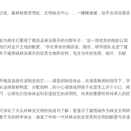
龙、森林铁路管理处、文明娱乐中心……一幢幢修建，似乎在诉说着其
为师生们重现了顺昌县林业展开的光辉年月，“这一部优异的电影让我
他们对这片土地的酷爱。”学生章依欣慨叹道。随后，研学团队走进了建
关于建西镇林业展开的珍贵文物和史料，包含当年的东西、相片、文献
顺昌县级非遗制造技艺——灌蛋的制造体会，在灌蛋教师的指导下，学
从选择新鲜鸭蛋、分配馅料，到小心谨慎地用筷子在蛋壳上开个小口、精
巧，让师生们切身体会到非遗技艺的高明性、传承的重要性和传承人的匠
深化了大众对林业文明的知道与了解，更显示了建西镇作为林业文明研
教于乐的研学体会，激发了年轻一代对林业前史背景和文明的酷爱与非遗