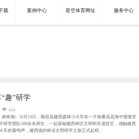
下载
案例中心
星空体育网址
服务中心
新闻资讯
“趣”研学
664
 谢林湘）10月24日，顺昌县建西森林小火车在一片格桑花花海中慢慢穿
中研学团队500余名师生，一起探秘建西林区文明和非遗技艺，感触建西
火车的轰鸣声，建西镇的林业文明研学之旅正式起程。