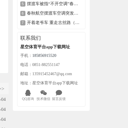
摆渡车被指“不开空调”春秋航空致歉
春秋航空摆渡车空调突发毛病致旅客炽热各方观念
开着老爷车 重走古丝路（老外不见外）
联系我们
星空体育平台app下载网址
手机：
185856915520
电话：0851-882551147
邮箱：135915452467@qq.com
地址：星空体育平台app下载网址
>>
-04
QQ咨询
技术微信
留言反馈
-04
-04