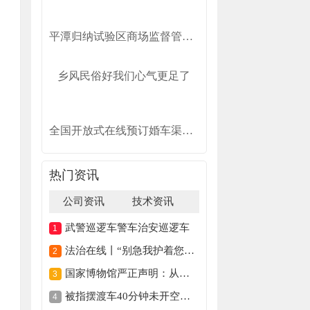
平潭归纳试验区商场监督管理局关于68海里景区观光车车票收费规范的告诉
乡风民俗好我们心气更足了
全国开放式在线预订婚车渠道——口袋婚车！
热门资讯
公司资讯
技术资讯
武警巡逻车警车治安巡逻车
法治在线丨“别急我护着您！” 七旬老人晕倒 民警暖心守护
国家博物馆严正声明：从未授权馆外扫码（2026·08·03）
被指摆渡车40分钟未开空调春秋航空致歉