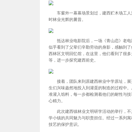
车窗外一幕幕场景划过，建西贮木场工人沙
时林业光辉的曩昔。
抵达林业电影院后，一场《青山恋》老电影
似乎看到了父辈们辛勤劳动的身影，感触到了
西林区文明回忆馆，在这里，他们看到了很多
等，进一步探究建西前史。
接着，团队来到原建西林业中学原址，展开
生们兴味盎然地投入到灌蛋的制造的过程中。
准灌入馅料，每一步都检测着他们的耐性与技
心精力。
此次建西镇林业文明研学活动的举行，不只
学小镇的共同魅力与职责担任。经过一系列寓
技艺的保护意识。