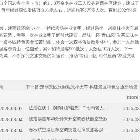
自全国20多个省（市）的1．3万余名林业工人投身建西林区建造，建成了
，每年经过森铁沿线万立方米左右，运送旅客3万多人次。直到1992年4月
，建西镇环绕“八个一”持续宏扬林业文明，经过乘坐一趟森林小火车感
区建造，看望一次林业文明了解时代建西，品味一杯“青山恋”岩茶回味林
一桌林区特色美食忆苦思甜，体会一次森林侨居散步林中，参加一系列活
客恋青山，忆韶光，累计招待游客900批次，人数达10万人次。下一
为媒，不断探究文旅交融的新途径，推动“青山回忆·时代建西”林业文明
用
下一篇:
定制景区旅游观光小火车 构建景区特色交通新场景
more
法治在线丨“别急我护着您！” 七旬老人晕
2026-08-07
2026-08
倒 民警暖心守护
被指摆渡车40分钟未开空调春秋航空致歉
2026-08-04
2026-08
春秋航空摆渡车空调突发毛病致旅客炽热
2026-08-04
2026-08
各方观念