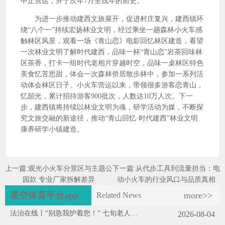
中止营运，并于次年7月全线年的前史。
为进一步推动建西文旅展开，促进村庄复兴，建西镇环
绕“八个一”持续宏扬林业文明，经过乘坐一趟森林小火车感
触林区风景，观看一场《青山恋》电影回忆林区建造，看望
一次林业文明了解时代建西，品味一杯“青山恋”岩茶回味林
区茶香，打卡一组时代老相片穿越时空，品味一桌林区特色
美食忆苦思甜，体会一次森林侨居散步林中，参加一系列活
动体会林区日子。小火车营运以来，带领很多游客恋青山，
忆韶光，累计招待游客900批次，人数达10万人次。下一
步，建西镇将持续以林业文明为魂，研学活动为媒，不断探
究文旅交融的新途径，推动“青山回忆·时代建西”林业文明
康养研学小镇建造。
上一篇:
观光小火车分景区与主题公
下一篇:
从代步工具到流量担当：电
园款 专业厂家拆解差异
动小火车的行业风口与品质真相
星空体育平台app
more>>
Related News
法治在线丨“别急我护着您！” 七旬老人晕
2026-08-04
倒 民警暖心守护