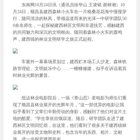
东南网10月24日讯（通讯员徐华山 王凌铭 谢林湘）10
月24日，顺昌县建西森林小火车在一片格桑花花海中慢慢穿
行，随同清凉的秋风，带领远道而来的光泽一中研学团队50
0余名师生，一起探秘建西林区文明和非遗技艺，感触建西
的共同魅力和深沉的文明根由。随同着森林小火车的轰鸣
声，建西镇的林业文明研学之旅正式起程。
车窗外一幕幕场景划过，建西贮木场工人沙龙、森林铁
路管理处、文明娱乐中心……一幢幢修建，似乎在诉说着其
时林业光辉的曩昔。
抵达林业电影院后，一场《青山恋》老电影为师生们重
现了顺昌县林业展开的光辉年月，“这一部优异的电影让我
似乎看到了父辈们辛勤劳动的身影，感触到了他们对这片土
地的酷爱。”学生章依欣慨叹道。随后，研学团队走进了建
西林区文明回忆馆，在这里，他们看到了很多关于建西镇林
业展开的珍贵文物和史料，包含当年的东西、相片、文献
等，进一步探究建西前史。