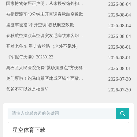
国家博物馆严正声明：从未授权馆外扫码
2026-08-04
（2026·08·03）
被指摆渡车40分钟未开空调春秋航空致歉
2026-08-04
摆渡车被指“不开空调”春秋航空致歉
2026-08-04
春秋航空摆渡车空调突发毛病致旅客炽热
2026-08-04
各方观念
开着老爷车 重走古丝路（老外不见外）
2026-08-01
《军报每天读》20230122
2026-08-01
离石区人民医院免费“就诊摆渡点”方便群众
2026-08-01
助力创城
免门票啦！跑马山景区建成区域全面敞开
2026-07-30
公交+摆渡车攻略请收好
爸爸不可以这是校园V
2026-07-30
星空体育下载