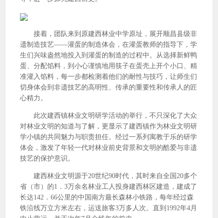
接着，团队来到原建西林业中学原址，展开顺昌县级非
遗制造技艺——灌蛋的制造体会，在灌蛋教师的指导下，学
生们兴味盎然地投入到灌蛋的制造的过程中。从选择新鲜鸭
蛋、分配馅料，到小心谨慎地用筷子在蛋壳上开个小口、精
准灌入馅料，每一步都检测着他们的耐性与技巧，让师生们
切身体会到非遗技艺的高明性、传承的重要性和传承人的匠
心精力。
此次建西镇林业文明研学活动的举行，不只深化了大众
对林业文明的知道与了解，更显示了建西镇作为林业文明研
学小镇的共同魅力与职责担任。经过一系列寓教于乐的研学
体会，激发了年轻一代对林业前史背景和文明的酷爱与非遗
技艺的保护意识。
建西林业文明源于20世纪90时代，其时来自全国20多个
省（市）的1．3万余名林业工人投身建西林区建造，建成了
长达142．66公里的中国南方最长森林小铁路，每年经过森
铁沿线万立方米左右，运送旅客3万多人次。直到1992年4月