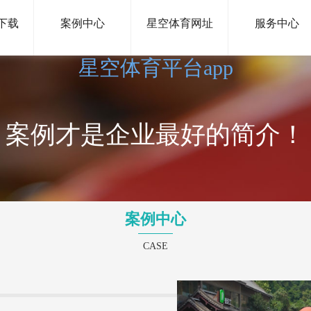
下载
案例中心
星空体育网址
服务中心
星空体育平台app
案例才是企业最好的简介！
案例中心
CASE