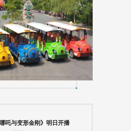
哪吒与变形金刚》明日开播