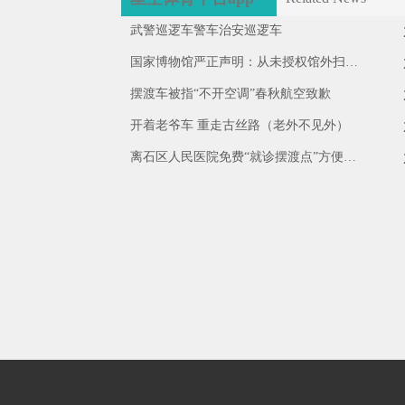
武警巡逻车警车治安巡逻车
国家博物馆严正声明：从未授权馆外扫码
（2026·08·03）
摆渡车被指“不开空调”春秋航空致歉
开着老爷车 重走古丝路（老外不见外）
离石区人民医院免费“就诊摆渡点”方便群
众助力创城