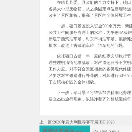
在临县县委、县政府的全力支持下，碛口景
各类大中型废物箱，从之前固定点位整理转运
改变了景区相貌，提高了景区的全体环境卫生
一起，碛口景区投入资金500余万元，新建
公共卫生间服务办理上的水准，为争创4A级旅
新建了西湾泊车场，对东市街泊车场、麒麟滩
根本上改进了古镇泊车难、泊车乱的问题。
依托碛口古镇一年一度的红枣文明旅行节，
理整理明清街乱堆乱放，对占道运营等不文明
工作力度。对不符合景区相貌的各类现代修建
区要求对古修建进行补葺的，对其进行50%至
了古镇核心区的全体相貌。
下一步，碛口景区将继续加强精细化办理，
建立杰出旅行形象，以洁净整齐的相貌迎候每
上一篇:
2026年意大利世界客车展IBE 2026
星空体育平台app
Related News