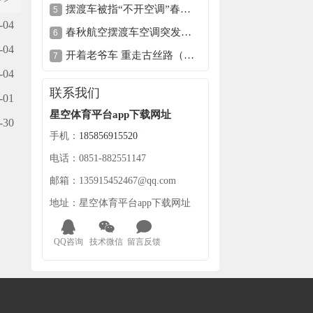
摆渡车被指“不开空调”春秋航空致歉
-04
春秋航空摆渡车空调突发毛病致旅客炽热各方观念
-04
开着老爷车 重走古丝路（老外不见外）
-04
联系我们
-01
星空体育平台app下载网址
-30
手机：
185856915520
电话：0851-882551147
邮箱：135915452467@qq.com
地址：星空体育平台app下载网址
QQ咨询
技术微信
留言反馈