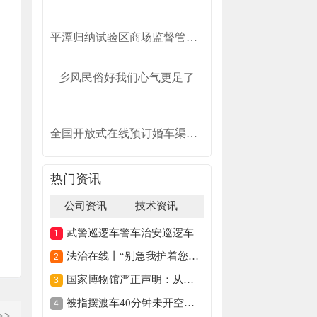
平潭归纳试验区商场监督管理局关于68海里景区观光车车票收费规范的告诉
乡风民俗好我们心气更足了
全国开放式在线预订婚车渠道——口袋婚车！
热门资讯
公司资讯
技术资讯
武警巡逻车警车治安巡逻车
法治在线丨“别急我护着您！” 七旬老人晕倒 民警暖心守护
国家博物馆严正声明：从未授权馆外扫码（2026·08·03）
被指摆渡车40分钟未开空调春秋航空致歉
>>