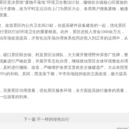
区坚决贯彻“废物不落地”环境卫生整治计划，撤销在古镇核心区摆放的
日子废物，改为守时定点沿街上门为景区大众、各类商户搜集废物，敏捷
质量。
、改造景区内公共卫生间23处，在提高硬件设备建造的一起，优化景区
行景区打好环境卫生的重要根底。此外，景区还投入资金1000余万元，
泊车场改造提高，才智化泊车场办理体系也同步投入到正常的运用中，从
碛口景区联合镇、村及景区法律队，大力展开整理野外异形广告牌，整
现象进行严峻处置，并展开常态化办理，继续推动景区全体环境整改办理
，及时进行撤除、改造，严峻维护各类宝贵前史古修建遗产。大众依照景
70%的补助。其间，黑龙庙下侧，中市街地段的临街立面改造，极大提高
完善景区功用质量，优化景区服务环境，全方面提高旅行服务的质量，
一位游客的到来。
下一篇:
不一样的绿色出行
more