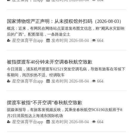
国家博物馆严正声明：从未授权馆外扫码（2026·08·03）
概况：近来，有网民在网络站点渠道发布图文信息，称“飓风水灾影响
后的广西”。配图显现，一条路途尘土
星空体育平台app
发布时间 2026-08-04
664
被指摆渡车40分钟未开空调春秋航空致歉
今日清晨，浦东机坪摆渡车02521突发空调毛病，导致有旅客在等候下
客期间，阅历炽热不适。经调取车
星空体育平台app
发布时间 2026-08-04
664
摆渡车被指“不开空调”春秋航空致歉
据媒体报导，有旅客发视频反映，其乘坐春秋航空9C6190次航班于8
月2日清晨抵达上海浦东国际机场
星空体育平台app
发布时间 2026-08-04
664