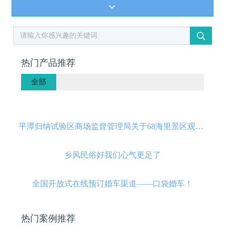
热门产品推荐
全部
平潭归纳试验区商场监督管理局关于68海里景区观光车车票收费规范的告诉
乡风民俗好我们心气更足了
全国开放式在线预订婚车渠道——口袋婚车！
热门案例推荐