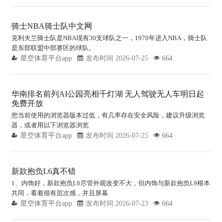
骑士NBA骑士队中文网
克利夫兰骑士队是NBA现有30支球队之一，1970年进入NBA，骑士队
是东部联盟中部赛区的球队。
星空体育平台app
发布时间 2026-07-25
664
华南排名前列AI公园亮相千灯湖 无人驾驶无人车明日起
免费开放
您当前使用的浏览器版本过低，有几率存在安全风险，建议升级浏览
器，或者用以下浏览器浏览
星空体育平台app
发布时间 2026-07-25
664
新款抱负L6真不错
1、内饰好，新款抱负L6尽管外观改变不大，但内饰与新款抱负L9根本
共同，看着很有层次感，并且屏幕
星空体育平台app
发布时间 2026-07-23
664