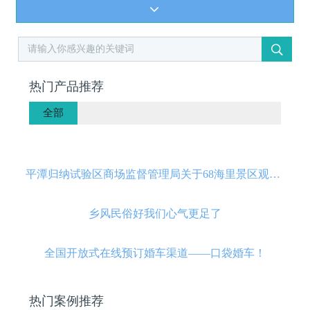
热门产品推荐
全部
平潭归纳试验区商场监督管理局关于68海里景区观光车车票收费规范的告诉
乡风民俗好我们心气更足了
全国开放式在线预订婚车渠道——口袋婚车！
热门案例推荐