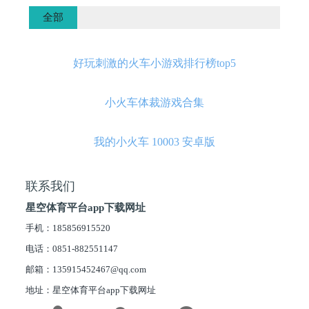
全部
好玩刺激的火车小游戏排行榜top5
小火车体裁游戏合集
我的小火车 10003 安卓版
联系我们
星空体育平台app下载网址
手机：
185856915520
电话：0851-882551147
邮箱：135915452467@qq.com
地址：星空体育平台app下载网址